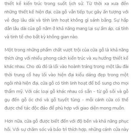
thiết kế kiến trúc trong suốt lịch sử. Từ thời xa xưa đến
những thiết kế hiện đại, cửa gỗ vẫn tiếp tục gây ấn tượng với
vẻ đẹp lâu dài và tính linh hoạt không gì sánh bằng. Sự hấp
dẫn lâu dài của gỗ nằm ở khả năng mang lại sự ấm áp, cá tính
và tinh tế cho bất kỳ không gian nào.
Một trong những phẩm chất vượt trội của cửa gỗ là khả năng
thích ứng với nhiều phong cách kiến trúc và xu hướng thiết kế
khác nhau. Cho dù đó là lối vào hoành tráng trong một lâu đài
thời trung cổ hay lối vào hiện đại kiểu dáng đẹp trong một
ngôi nhà hiện đại, cửa gỗ có tính linh hoạt để bổ sung cho mọi
thẩm mỹ. Với các loại gỗ khác nhau có sẵn - từ gỗ sồi và gỗ
gụ đến gỗ óc chó và gỗ tuyết tùng - mỗi cánh cửa có thể
được chế tác độc đáo để phù hợp với giao diện mong muốn.
Hơn nữa, cửa gỗ được biết đến với độ bền và khả năng phục
hồi. Với sự chăm sóc và bảo trì thích hợp, những cánh cửa này