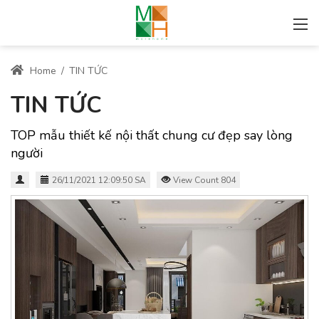
Home
/
TIN TỨC
TIN TỨC
TOP mẫu thiết kế nội thất chung cư đẹp say lòng
người
26/11/2021 12:09:50 SA
View Count 804